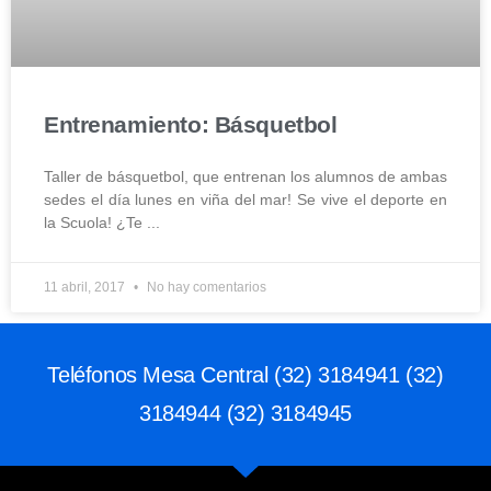
Entrenamiento: Básquetbol
Taller de básquetbol, que entrenan los alumnos de ambas
sedes el día lunes en viña del mar! Se vive el deporte en
la Scuola! ¿Te
11 abril, 2017
No hay comentarios
Teléfonos Mesa Central (32) 3184941 (32)
3184944 (32) 3184945