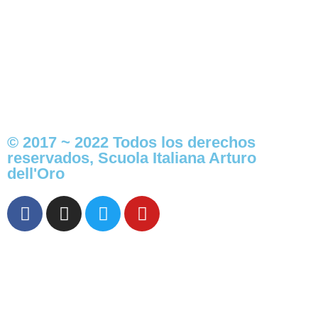
(32) 3184947 (32) 3184950
Fax: (32) 3184942
Email:
sedevina@scuolaitalianadelloro.cl
© 2017 ~ 2022 Todos los derechos
reservados, Scuola Italiana Arturo
dell'Oro