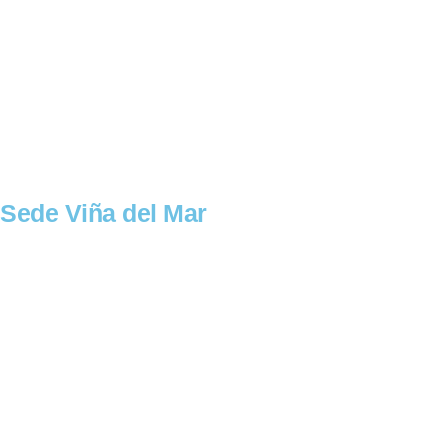
Teléfonos Central:
(32) 3184941 (32) 3184944 (32) 3184945
Fax: (32) 3184942
Email:
sedevalparaiso@scuolaitalianadelloro.c
Sede Viña del Mar
Dirección: Los Acacios 2202, Miraflores, Viña
del Mar
Casilla: 4174, Valparaíso
Teléfonos Central: