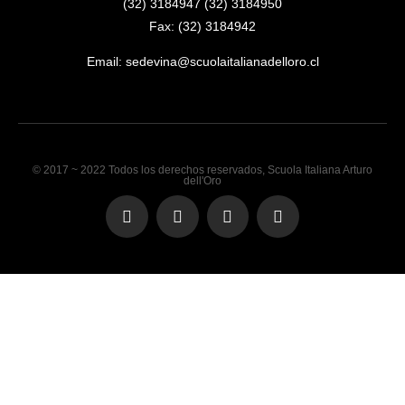
(32) 3184947 (32) 3184950
Fax: (32) 3184942
Email:
sedevina@scuolaitalianadelloro.cl
© 2017 ~ 2022 Todos los derechos reservados, Scuola Italiana Arturo
dell'Oro