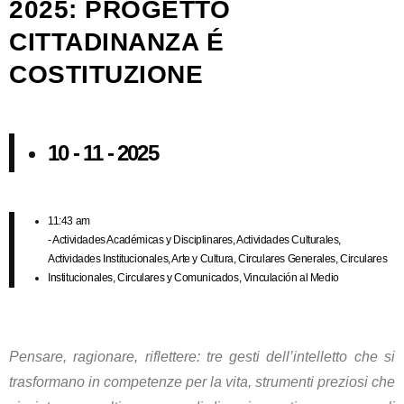
2025: PROGETTO
CITTADINANZA É
COSTITUZIONE
10 - 11 - 2025
11:43 am
-
Actividades Académicas y Disciplinares
,
Actividades Culturales
,
Actividades Institucionales
,
Arte y Cultura
,
Circulares Generales
,
Circulares
Institucionales
,
Circulares y Comunicados
,
Vinculación al Medio
Pensare, ragionare, riflettere: tre gesti dell’intelletto che si
trasformano in competenze per la vita, strumenti preziosi che