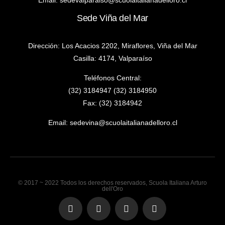
Email:
sedevalparaiso@scuolaitalianadelloro.cl
Sede Viña del Mar
Dirección: Los Acacios 2202, Miraflores, Viña del Mar
Casilla: 4174, Valparaíso
Teléfonos Central:
(32) 3184947 (32) 3184950
Fax: (32) 3184942
Email:
sedevina@scuolaitalianadelloro.cl
© 2017 ~ 2022 Todos los derechos reservados, Scuola Italiana Arturo
dell'Oro