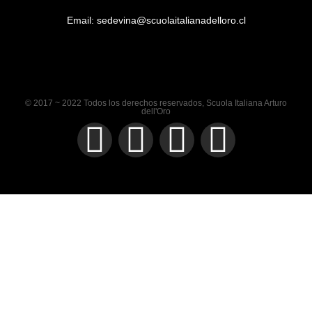
Email:
sedevina@scuolaitalianadelloro.cl
© 2017 ~ 2022 Todos los derechos reservados, Scuola Italiana Arturo
dell'Oro